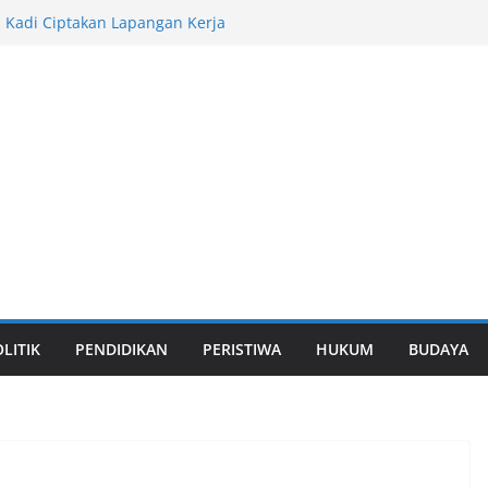
. Kadi Ciptakan Lapangan Kerja
n di Bontokadatto Bonsel Nunggu Uang
njau Pembangunan Tresier di Cakura
 III Lukman B Kady, Pertanian dan BPJS
Kady di Tangke Bajeng Diwarnai Usulan
LITIK
PENDIDIKAN
PERISTIWA
HUKUM
BUDAYA