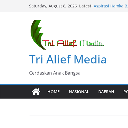
Skip
Latest:
Aspirasi Hamka B
Saturday, August 8, 2026
to
Kasus Perkelahia
Damai….?
content
Hamka B. Kady Ti
Polsel
Reses Masa Sidang
Mengemuka
Reses Lukman B. 
Warga
Tri Alief Media
Cerdaskan Anak Bangsa
HOME
NASIONAL
DAERAH
PO