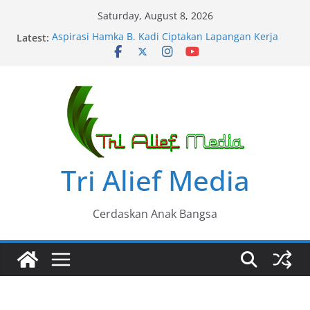
Skip
Saturday, August 8, 2026
to
Latest:
Aspirasi Hamka B. Kadi Ciptakan Lapangan Kerja
content
Kasus Perkelahian di Bontokadatto Bonsel Nunggu
Uang Damai….?
Hamka B. Kady Tinjau Pembangunan Tresier di
Cakura Polsel
Reses Masa Sidang III Lukman B Kady, Pertanian
dan BPJS Mengemuka
Reses Lukman B. Kady di Tangke Bajeng Diwarnai
Usulan Warga
Tri Alief Media
Cerdaskan Anak Bangsa