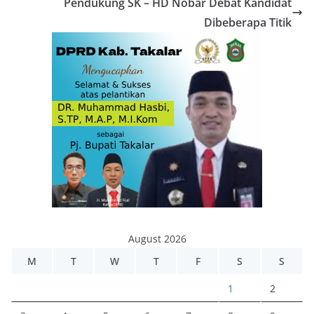
Pendukung SK – HD Nobar Debat Kandidat
Dibeberapa Titik
August 2026
M
T
W
T
F
S
S
1
2