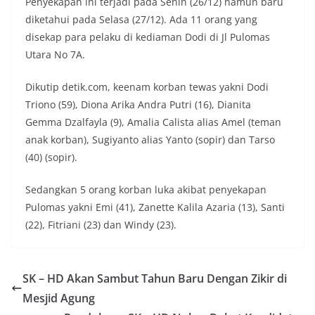
Penyekapan ini terjadi pada Senin (26/12) namun baru
diketahui pada Selasa (27/12). Ada 11 orang yang
disekap para pelaku di kediaman Dodi di Jl Pulomas
Utara No 7A.
Dikutip detik.com, keenam korban tewas yakni Dodi
Triono (59), Diona Arika Andra Putri (16), Dianita
Gemma Dzalfayla (9), Amalia Calista alias Amel (teman
anak korban), Sugiyanto alias Yanto (sopir) dan Tarso
(40) (sopir).
Sedangkan 5 orang korban luka akibat penyekapan
Pulomas yakni Emi (41), Zanette Kalila Azaria (13), Santi
(22), Fitriani (23) dan Windy (23).
SK – HD Akan Sambut Tahun Baru Dengan Zikir di
Mesjid Agung