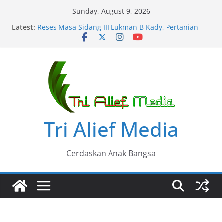
Skip
Sunday, August 9, 2026
to
Latest:
Reses Masa Sidang III Lukman B Kady, Pertanian
content
dan BPJS Mengemuka
Reses Lukman B. Kady di Tangke Bajeng Diwarnai
Usulan Warga
Aspirasi Hamka B. Kadi Ciptakan Lapangan Kerja
Kasus Perkelahian di Bontokadatto Bonsel Nunggu
Uang Damai….?
Hamka B. Kady Tinjau Pembangunan Tresier di
Cakura Polsel
Tri Alief Media
Cerdaskan Anak Bangsa